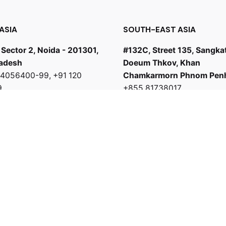
ASIA
SOUTH-EAST ASIA
 Sector 2, Noida - 201301,
#132C, Street 135, Sangka
radesh
Doeum Thkov, Khan
0 4056400-99
,
+91 120
Chamkarmorn Phnom Pen
9
+855 81738017
odhi.co.in
bd@sambodhi.co.in