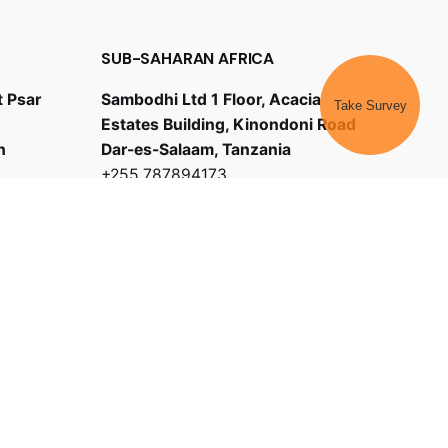
SUB-SAHARAN AFRICA
t Psar
Sambodhi Ltd 1 Floor, Acacia
Take Survey
Estates Building, Kinondoni Road
h
Dar-es-Salaam, Tanzania
+255 787894173
bd@sambodhi.co.in