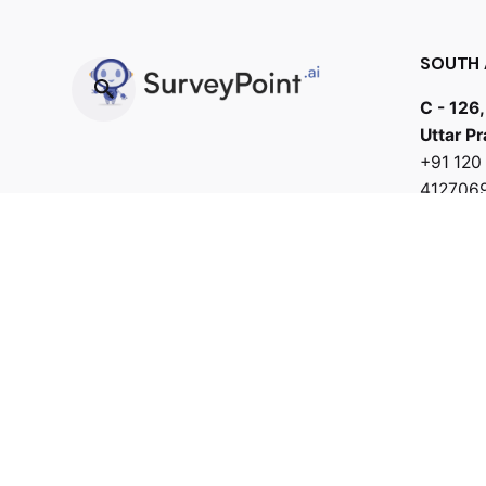
SOUTH 
C - 126,
Uttar P
+91 12
412706
Fb.
/
Tw.
/
Li.
/
Ig.
/
Yt.
/
bd@samb
Work inquiries
Interested in working with us?
connect@surveypoint.ai
support@surveypoint.ai
+918069555055