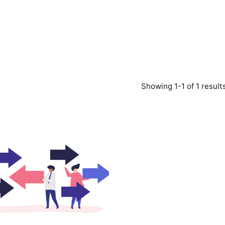
Showing 1-1 of 1 result
Posted
by
Survey
Point
Team