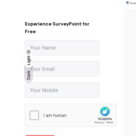
Experience SurveyPoint for
Free
Light
Light
Dark
Dark