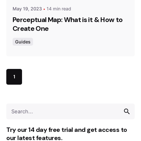
May 19, 2023
14 min read
Perceptual Map: What is it & How to
Create One
Guides
1
Try our 14 day free trial and get access to
our latest features.